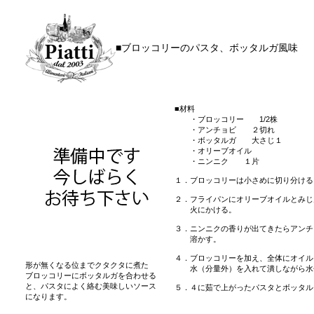
■ブロッコリーのパスタ、ボッタルガ風味
■材料
・ブロッコリー 1/2株
・アンチョビ ２切れ
・ボッタルガ 大さじ１
・オリーブオイル
・ニンニク １片
１．ブロッコリーは小さめに切り分ける
２．フライパンにオリーブオイルとみじ
火にかける。
３．ニンニクの香りが出てきたらアンチ
溶かす。
４．ブロッコリーを加え、全体にオイル
形が無くなる位までクタクタに煮た
水（分量外）を入れて潰しながら水分
ブロッコリーにボッタルガを合わせる
と、パスタによく絡む美味しいソース
５．４に茹で上がったパスタとボッタル
になります。