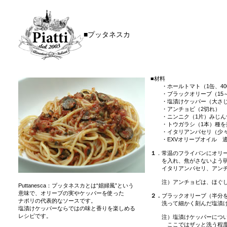
■プッタネスカ
■
材料
・ホールトマト（1缶、40
・ブラックオリーブ（15～
・塩漬けケッパー（大さじ
・アンチョビ（2切れ）
・ニンニク（1片）みじん
・トウガラシ（1本）種を
・イタリアンパセリ（少々
・EXVオリーブオイル 
１
．常温のフライパンにオリ
を入れ、焦がさないよう弱火
イタリアンパセリ、アンチ
注）アンチョビは、ほぐして
Puttanesca：プッタネスカとは“娼婦風”という
意味で、オリーブの実やケッパーを使った
２．
ブラックオリーブ（半分
ナポリの代表的なソースです。
洗って細かく刻んだ塩漬けケ
塩漬けケッパーならではの味と香りを楽しめる
レシピです。
注）塩漬けケッパーについて
ここではザッと洗う程度