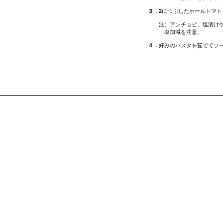
３．2
につぶしたホールトマト
注）アンチョビ、塩漬けケッ
塩加減を注意。
４．
好みのパスタを茹でてソ