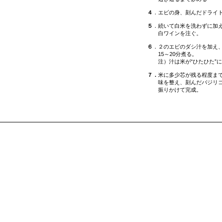
４
．エビの身、刻んだドライ
５
．続いて白米を洗わずに加
白ワインを注ぐ。
６
．２のエビのダシ汁を加え
15～20分煮る。
注）汁は米が“ひたひた”に
７．
米に多少芯が残る程度ま
味を整え、刻んだバジリコを
振りかけて完成。