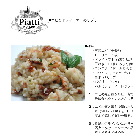
■エビとドライトマトのリゾット
■
材料
・有頭エビ（中6尾）
・ローリエ １枚
・ドライトマト（2枚）戻さず
・玉ねぎ（1/4個）みじん切
・ニンニク（1片）みじん切
・白ワイン（1/4カップ位）
・白米（1カップ）
・バジリコ（少々）
・パルミジャーノ・レッジャ
１
．エビの頭と殻を外し、背
身は食べやすい大きさに切
２．
エビの頭と殻を少量のオ
水（500～600ml）とロー
ザルで漉してダシを取る
３．
常温のフライパンにオリ
弱火にかけ、ニンニクの香り
透き通るまで炒める