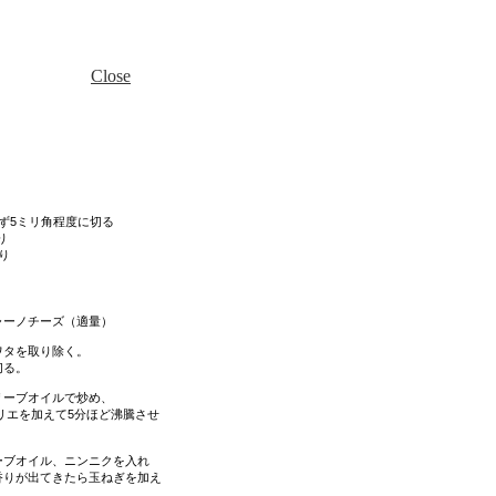
Close
5ミリ角程度に切る
り
り
ーノチーズ（適量）
ワタを取り除く。
る。
リーブオイルで炒め、
リエを加えて5分ほど沸騰させ
。
ーブオイル、ニンニクを入れ
が出てきたら玉ねぎを加え