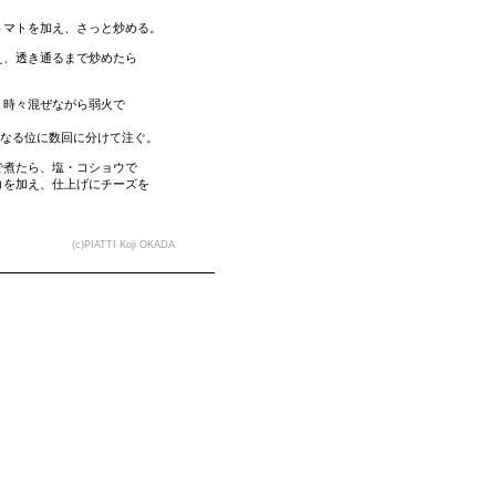
トマトを加え、さっと炒める。
え、透き通るまで炒めたら
、時々混ぜながら弱火で
なる位に数回に分けて注ぐ。
で煮たら、塩・コショウで
加え、仕上げにチーズを
(c)PIATTI Koji OKADA