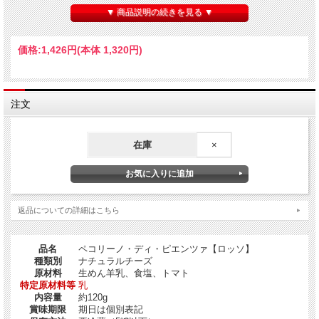
▼ 商品説明の続きを見る ▼
価格:
1,426円
(本体 1,320円)
注文
Pecorino di Pienza：ペコリーノ・ディ・ピエンツァ
Pecorino：ペコリーノとはPecola：ペーコラ（羊）に由来する羊乳で作られたチ
ーズで、
山岳地帯の多いイタリアでは最も種類の多い、言わば最も”イタリアらしい”とも
在庫
×
言える
小型（2Kg弱）のチーズです。
返品についての詳細はこちら
品名
ペコリーノ・ディ・ピエンツァ【ロッソ】
種類別
ナチュラルチーズ
原材料
生めん羊乳、食塩、トマト
特定原材料等
乳
内容量
約120g
Pienza：ピエンツァは都市、景観で有名なだけでなく、美しくなだらかな丘陵地
賞味期限
期日は個別表記
の草を食む