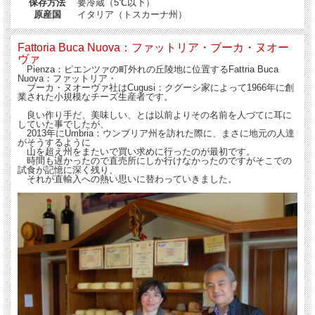
保存方法
要冷蔵（5℃以下）
羊の乳が良質である事から、美味しい羊のチーズの産地としても名を馳せていま
原産国
イタリア（トスカーナ州）
す。
それは地元愛豊かなイタリアにしては珍しく、隣のUmbria：ウンブリア州から
も山を超えて
Fattoria Buca Nuova：ファットリア・ブーカ・ヌオー
買いに来る程、という知る人ぞ知る場所なのです。
ヴァ
Pienza：ピエンツァの町外れの丘陵地に位置するFattria Buca
Nuova：ファットリア・
ブーカ・ヌオーヴァ社はCugusi：クグーシ家によって1966年に創
業された小規模なチーズ生産者です。
良い作り手だ、美味しい、とは以前よりその名前を人づてに耳に
していた事でしたが、
2013年にUmbria：ウンブリア州を訪れた際に、まさに地元の人達
がそうするように
山を超え州をまたいで買い求めに行ったのが最初です。
時間も遅かったので直売所にしか行けなかったのですがそこでの
試食が記憶に深く残り、
それが直輸入への熱い思いに替わっていきました。