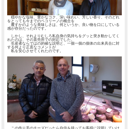
Semi Stazionato Rosso セミ・スタジオナート【ロッ
穏やかな塩味、豊かなコク、深い味わい、芳しい香り、そのどれ
をとっても今までのペコリーノの概念を
ソ】
覆すかのような美味しさは、何というか、良い物を口にしている
やや柔らかみのあるsemi stazionato：セミ・スタジオナートと呼ばれるタイプ
感が存分だったのです。
で、表面に
しかし、それよりむしろ私自身の気持ちをグッと突き動かしてく
トマトピューレを塗布したものです。
れたのは、その直売所での対応でした。
生産者ならではの的確な説明と、一個一個の個体の出来具合に対
トマトピューレは表面を守るため、見た目がちょっと可愛いといった理由で塗布
する何より正直なコメントが
されたもので
私を安心させてくれたのです。
味そのものには殆ど影響しておりません。
羊のチーズの甘味、使われている乳の質の良さを感じさせるベーシックで食べや
すいタイプです。
この作り手のチーズだったら自信を持ってお客様に説明していけ