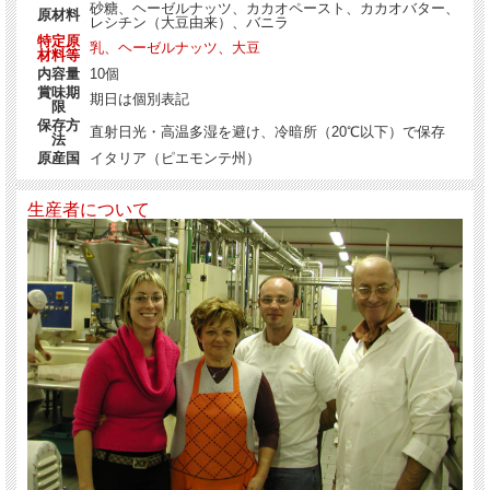
砂糖、ヘーゼルナッツ、カカオペースト、カカオバター、
原材料
レシチン（大豆由来）、バニラ
特定原
乳、ヘーゼルナッツ、大豆
材料等
内容量
10個
ア・ジョルダーノ 【モーレ・アート10】
賞味期
期日は個別表記
ピエモンテ州トリノの名産品として有名なヘーゼルナッツを練りこんだチョコレ
限
ート。
保存方
直射日光・高温多湿を避け、冷暗所（20℃以下）で保存
法
三角屋根の形が特徴で、トリノの街のお菓子屋さんでよく目にします。
型に入れて成形した均質な見た目の美しい「モデッラーティ」と
原産国
イタリア（ピエモンテ州）
全ての工程を手作業で行う濃厚でねっとりとした手ごねタイプの「オロ」との詰
め合わせです。
生産者について
トリノの象徴であるMole Antonelliana：モーレ・アントネリアーナをアーティス
テックに
デザインした素敵な化粧箱に入れてお届けいたします。
セット内容
各商品の詳細及び原材料についてはそれぞれの商品名に当該ページのリンクを貼
っておりますのでご確認下さい。
ジャンドゥイオッティ・モデッラーティ 5個
ジャンドゥイオッティ・オロ（手ごねタイプ） 5個