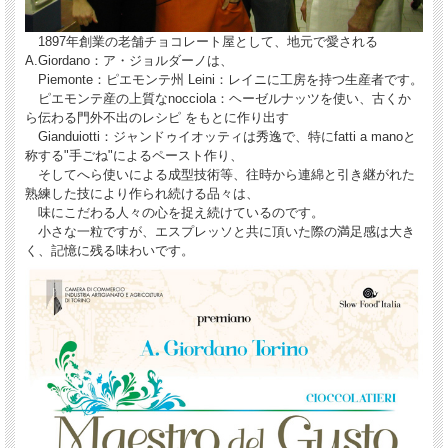
計 10個
1897年創業の老舗チョコレート屋として、地元で愛される
配送について
A.Giordano：ア・ジョルダーノは、
Piemonte：ピエモンテ州 Leini：レイニに工房を持つ生産者です。
本商品そのものは冷蔵品ではありませんが、気温の高い時期は配送中の車内温度
がかなり上昇すると予想されますので
ピエモンテ産の上質なnocciola：ヘーゼルナッツを使い、古くか
季節によっては商品の品質を守るため【クール冷蔵便】にてのお届けとなりま
ら伝わる門外不出のレシピ をもとに作り出す
す。
Gianduiotti：ジャンドゥイオッティは秀逸で、特にfatti a manoと
称する"手ごね"によるペースト作り、
そしてへら使いによる成型技術等、往時から連綿と引き継がれた
熟練した技により作られ続ける品々は、
味にこだわる人々の心を捉え続けているのです。
小さな一粒ですが、エスプレッソと共に頂いた際の満足感は大き
く、記憶に残る味わいです。