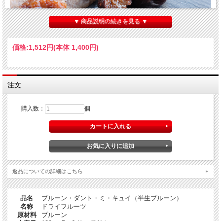
▼ 商品説明の続きを見る ▼
価格:
1,512円
(本体 1,400円)
プルーン・ダント・ミ・キュイ（半生プルーン）
prunes_d'ente：プルーン・ダントという品種のプルーンは濃紫の薄い果皮につ
つまれた黄金色の柔らかな
果肉をもつプルーンの王様で、春に咲いた白い花から紫色の実ができる夏まで、
幾何学的に美しく並ぶ木々は
注文
目も楽しませてくれます。他の西洋すもも（ミラベル、レーヌクロードなど）に
比べ断然香りがよくジューシーで
甘みと酸味のバランスがいいのも特徴です。
購入数：
個
プルーンといえば食物繊維やビタミンが豊富な栄養価の高いフルーツとして何世
紀にもわたり親しまれているフルーツ。
ただ、現状ではフレッシュのまま頂ける数日間をのぞけば、保存を第一の目的と
した「乾燥プルーン」が主流です。
当商品をさらに乾燥させると有名なI.G.P.プルーノアジャンとなります。
ペレ夫妻のプルーン・ダントは、ロット＝エ＝ガロンヌ県の北西部にあるDuras
返品についての詳細はこちら
という町で生産されているものだけを
8月下旬に完熟してから収穫し、プラム本来のフレッシュ感と味わいを残すた
め、45-70℃のオーブンで18時間かけ
品名
プルーン・ダント・ミ・キュイ（半生プルーン）
ゆっくりと脱水乾燥させ、水分量を40％残したミ・キュイ（半生）に仕上げまし
名称
ドライフルーツ
た。
原材料
プルーン