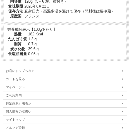
内容量
120g（5～6 粒、種付き）
水分量が最高でも35％と決まっているI.G.P.プルノーアジャンに比べ、みずみず
賞味期限
2026年8月22日
しくトロっとした 食感と、爽やかな
保存方法
直射日光・高温多湿を避けて保存（開封後は要冷蔵）
酸味と甘みをお楽しみいただけます。
保存料や着色料はもちろん、砂糖も使用していないナチュラルなプルーン・ミ・
原産国
フランス
キュイは、豚肉料理などの付け合せや
お菓子の材料として、また生ハムやチーズなどとの相性も抜群です。
栄養成分表示【100gあたり】
熱量
182 Kcal
たんぱく質
1.3 g
脂質
0.7 g
炭水化物
39.6 g
食塩相当量
0.05 g
お店のトップへ戻る
カートを見る
マイページへ
ご利用案内
特定商取引法表示
個人情報の取扱い
生産者「マルク・ペレ」
サイトマップ
マルク＆イザベル・ペレ夫妻は、フランス南西部アキテーヌ地方のモーレン（ベ
メルマガ登録
ルジュラックより10km北上の町）