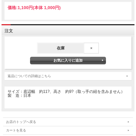
価格:
1,100円
(本体 1,000円)
TUCAMINA：マンマの鍋つかみ ツカミーナ
イタリアの家庭の台所、時折見かける三角帽子のような鍋つかみ。
注文
お鍋のフタや取っ手を持つ時に、分厚いミトンを使うよりもさっと手軽に使えて便
利です。
スタックできて可愛いインテリアにもなるのでプレゼントにも最適。
楽しい食卓のお供にどうぞご愛用下さい。
在庫
×
・お鍋のフタや取っ手を持つ時に
ストウブ、ル・クルーゼ、クリステルなど持ち手が熱くなるものに最適
・土鍋やパエリアパンを持つ時に
・ホーロー製のヤカンの取っ手を持ったり、フタを押さえる時に
・スプマンテを開ける時、栓が飛ばないようツカミーナを被せて栓を抜くと安心
返品についての詳細はこちら
・紐付きなので、フックにかければ可愛いインテリア
・重ねて置いておくだけでも可愛い
サイズ：底辺幅 約11?、高さ 約9?（取っ手の紐を含みません）
製 造：日本
お店のトップへ戻る
カートを見る