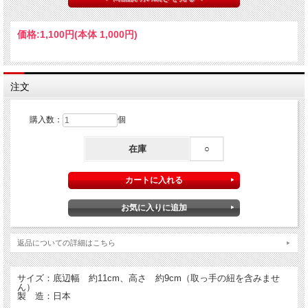
価格:
1,100円
(本体 1,000円)
TUCAMINA：マンマの鍋つかみ ツカミーナ
イタリアの家庭の台所、時折見かける三角帽子のような鍋つかみ。
注文
お鍋のフタや取っ手を持つ時に、分厚いミトンを使うよりもさっと手軽に使えて便
利です。
スタックできて可愛いインテリアにもなるのでプレゼントにも最適。
購入数：
個
楽しい食卓のお供にどうぞご愛用下さい。
・お鍋のフタや取っ手を持つ時に
在庫
○
ストウブ、ル・クルーゼ、クリステルなど持ち手が熱くなるものに最適
・土鍋やパエリアパンを持つ時に
・ホーロー製のヤカンの取っ手を持ったり、フタを押さえる時に
・スプマンテを開ける時、栓が飛ばないようツカミーナを被せて栓を抜くと安心
・紐付きなので、フックにかければ可愛いインテリア
・重ねて置いておくだけでも可愛い
返品についての詳細はこちら
サイズ：底辺幅 約11cm、高さ 約9cm（取っ手の紐を含みませ
ん）
製 造：日本