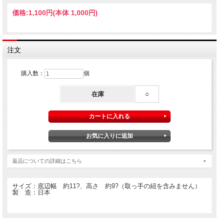
価格:
1,100円
(本体 1,000円)
TUCAMINA：マンマの鍋つかみ ツカミーナ
イタリアの家庭の台所、時折見かける三角帽子のような鍋つかみ。
注文
お鍋のフタや取っ手を持つ時に、分厚いミトンを使うよりもさっと手軽に使えて便
利です。
スタックできて可愛いインテリアにもなるのでプレゼントにも最適。
購入数：
個
楽しい食卓のお供にどうぞご愛用下さい。
・お鍋のフタや取っ手を持つ時に
在庫
○
ストウブ、ル・クルーゼ、クリステルなど持ち手が熱くなるものに最適
・土鍋やパエリアパンを持つ時に
・ホーロー製のヤカンの取っ手を持ったり、フタを押さえる時に
・スプマンテを開ける時、栓が飛ばないようツカミーナを被せて栓を抜くと安心
・紐付きなので、フックにかければ可愛いインテリア
・重ねて置いておくだけでも可愛い
返品についての詳細はこちら
サイズ：底辺幅 約11?、高さ 約9?（取っ手の紐を含みません）
製 造：日本