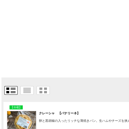
【冷蔵】
クレーシャ 【パナリーネ】
卵と黒胡椒の入ったリッチな薄焼きパン。生ハムやチーズを挟