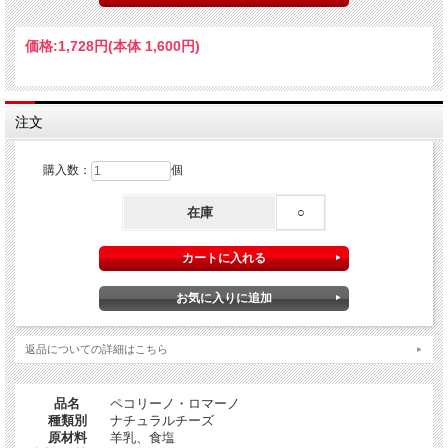
カルボナーラやアマトリチャーナ、カチョエペペといった料理には欠かせないチ
ーズが、ペコリーノ・ロマーノです。
価格:
1,728円
(本体 1,600円)
そのまま食べるには塩気が強く旨味も少ないのですが、このチーズを削ってカル
ボナーラ等に使うと不思議な程
ぐっと味が決まるのです。
まさに組み合わせの妙と言えるでしょう。
注文
ペコリーノの、しかもロマーノならではの替え難い出来栄えを是非お試しくださ
い。
購入数：
個
在庫
○
返品についての詳細はこちら
品名
ペコリーノ・ロマーノ
種類別
ナチュラルチーズ
原材料
羊乳、食塩