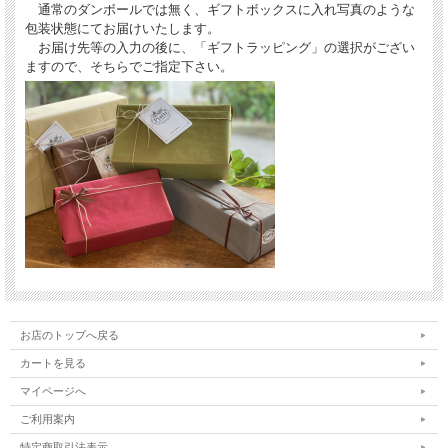
通常のダンボールでは無く、ギフトボックスに入れ写真のような
包装状態にてお届けいたします。
お届け先等の入力の後に、「ギフトラッピング」の選択がござい
ますので、そちらでご指定下さい。
レモンフレーバー・オリーブオイル
古くはオリーブオイルの搾油機を洗浄するためにレモンを絞った事から生まれた
知恵の賜物です。
後からエッセンスを加えるものとは異なり、自然で豊かな香りが楽しめます。
また、果汁が入っていないので腐らず日持ちがし、より多くの料理に気軽に使え
るスグレモノです。
※ボトル及びラベルデザインは旧ロットによるもの
で、最新のものとは異なります。
お店のトップへ戻る
カートを見る
マイページへ
ご利用案内
特定商取引法表示