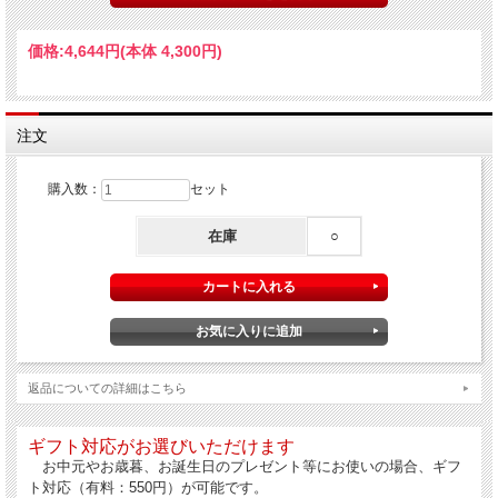
価格:
4,644円
(本体 4,300円)
注文
コラトゥーラ（ガルム、魚醤）とレモンオイルのセッ
購入数：
セット
ト
超濃厚アンチョビ・エキスとも言われるコラトゥーラとリピートの多いレモンフ
在庫
○
レーバー・オリーブオイル
を組み合わせたセットです。
返品についての詳細はこちら
ギフト対応がお選びいただけます
お中元やお歳暮、お誕生日のプレゼント等にお使いの場合、ギフ
ト対応（有料：550円）が可能です。