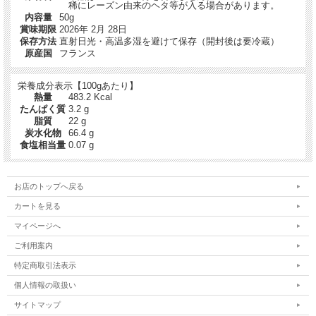
稀にレーズン由来のヘタ等が入る場合があります。
内容量
50g
賞味期限
2026年 2月 28日
保存方法
直射日光・高温多湿を避けて保存（開封後は要冷蔵）
原産国
フランス
栄養成分表示【100gあたり】
熱量
483.2 Kcal
たんぱく質
3.2 g
脂質
22 g
貴腐（きふ）とは
炭水化物
66.4 g
白ワイン用のぶどう品種の果皮が貴腐菌によって水分が蒸発して糖度が凝縮さ
食塩相当量
0.07 g
れ、干しぶどうに近くなり
芳香を帯びること。朝晩の寒暖差や湿度など、限られた条件がそろった土地での
みおこる貴重な現象です。
この貴腐ぶどうから造られるワインは糖度が高く、長い時間をかけてゆっくりと
お店のトップへ戻る
熟成し、風味豊かな味わいになります。
カートを見る
生産者 Verdier：ヴェルディエ
マイページへ
1945年創業 フランス南西部ピレネー山脈のふもとの町ポーにて、初代ギー・
ご利用案内
ヴェルディエ氏によってスタート。
地元に近い、ボルドーの名産品で愛される商品を作りたい！と一念発起し、試行
特定商取引法表示
錯誤の末に生まれたのが、
個人情報の取扱い
香るブドウのチョコレート「レザンドレ・オ・ソーテルヌ貴腐」です。
現在は４代目のアシュヴィン・ヴェルディエが引き継ぎ、祖母にあたる２代目の
サイトマップ
マダムとともに、伝統を守っています。