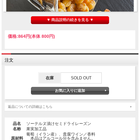
▼ 商品説明の続きを見る ▼
価格:
864円
(本体 800円)
ソーテルヌ漬けセミドライレーズン
注文
Raisin doré au Sauternes：レザンドレ・オ・ソーテルヌと名付けられた本商品
はドライレーズンをボルドー産の
貴腐ワイン「Sauternes：ソーテルヌ」に漬け込んだ大変贅沢な一品です。
在庫
SOLD OUT
5mm程度の小さな一粒から放たれる何とも魅惑的な香りが鼻腔をくすぐりま
す。
チーズやサラミ、あるいはパテなどと一緒に、その美味を引き立て合うこと請け
合いです。
返品についての詳細はこちら
品名
ソーテルヌ漬けセミドライレーズン
名称
果実加工品
葡萄（イラン産）、貴腐ワイン／香料
原材料
本品はアルコール分を含みません。