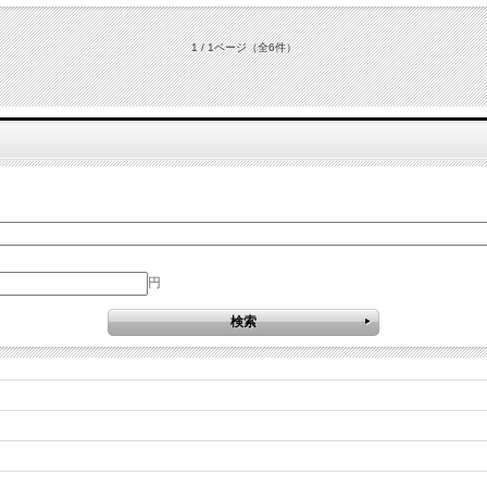
1 / 1ページ
（全6件）
円