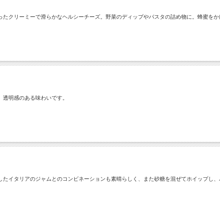
ったクリーミーで滑らかなヘルシーチーズ。野菜のディップやパスタの詰め物に。蜂蜜をか
。透明感のある味わいです。
したイタリアのジャムとのコンビネーションも素晴らしく、また砂糖を混ぜてホイップし、