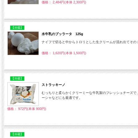
価格： 2,484円(本体 2,300円)
【冷蔵】
水牛乳のブッラータ 125g
ナイフで切ると中からトロリとした生クリームが流れ出てその
価格： 1,620円(本体 1,500円)
【冷蔵】
ストラッキーノ
むっちりと柔らかくクリーミーな牛乳製のフレッシュチーズで
ーシャなどにも最適です。
価格： 972円(本体 900円)
【冷蔵】