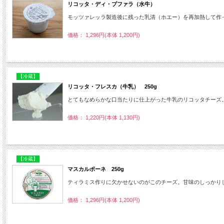
リコッタ・ディ・ブファラ（水牛）
モッツァレッラ製造後に残った乳清（ホエー）を再加熱して作
価格： 1,296円(本体 1,200円)
【冷蔵】
リコッタ・フレスカ（牛乳） 250g
とてもなめらかな口当たりに仕上がった牛乳のリコッタチーズ
価格： 1,220円(本体 1,130円)
【冷蔵】
マスカルポーネ 250g
ティラミス作りに欠かせないのがこのチーズ。甘味のしっかり
価格： 1,296円(本体 1,200円)