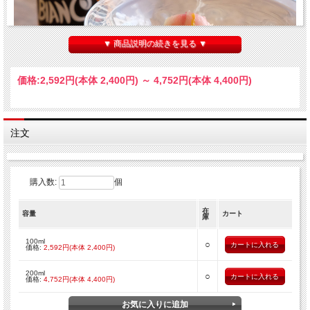
▼ 商品説明の続きを見る ▼
価格:
2,592円
(本体 2,400円)
～
4,752円
(本体 4,400円)
注文
モデナ産バルサミコ酢 ビアンコ（白）
昨今、脚光を浴びるようになった「白バルサミコ酢」。
バルサミコ酢特有の深い色合いを料理に加えたくない場合に重宝する、いわば白
醤油的な商品です。
購入数:
個
NERONE：ネローネに用いているモストコット（ぶどう果汁を煮詰めたもの）
に白ワインビネガーを加えたもので
リンゴ酢のような爽やかな味わいが特徴的です。
在
容量
カート
庫
特に夏場は桃とモッツァレッラの組合せで素敵な一品が出来上がります。
桃とモッツァレッラを適当に切ってホワイトバルサミコ酢とオリーブオイルに胡
100ml
椒を少々で出来上がり
○
価格:
2,592円(本体 2,400円)
簡単ですので是非お試し下さい。
200ml
○
価格:
4,752円(本体 4,400円)