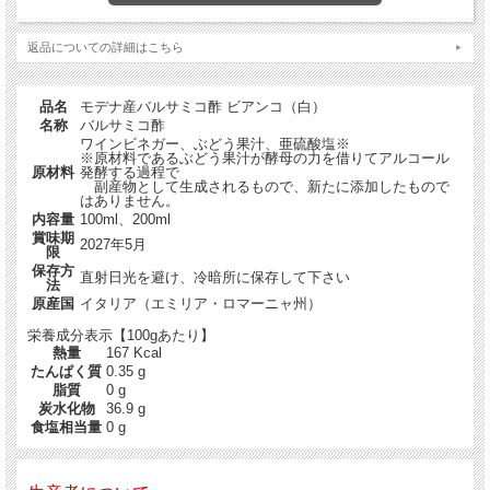
返品についての詳細はこちら
品名
モデナ産バルサミコ酢 ビアンコ（白）
名称
バルサミコ酢
ワインビネガー、ぶどう果汁、亜硫酸塩※
※原材料であるぶどう果汁が酵母の力を借りてアルコール
原材料
発酵する過程で
副産物として生成されるもので、新たに添加したもので
はありません。
内容量
100ml、200ml
賞味期
2027年5月
限
保存方
直射日光を避け、冷暗所に保存して下さい
法
原産国
イタリア（エミリア・ロマーニャ州）
栄養成分表示【100gあたり】
熱量
167 Kcal
たんぱく質
0.35 g
脂質
0 g
炭水化物
36.9 g
食塩相当量
0 g