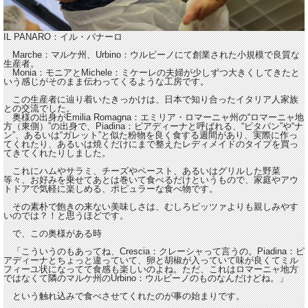
IL PANARO：イル・パナーロ
Marche：マルケ州、Urbino：ウルビーノにて創業された小規模で良質な
生産者。
Monia：モニアとMichele：ミケーレの夫婦が少しずつ大きくしてきたと
いう感じがそのまま伝わってくるような工房です。
この生産者に辿り着いたきっかけは、日本で知り合ったイタリア人家族
との交流でした。
奥様の出身がEmilia Romagna：エミリア・ロマーニャ州の“ロマーニャ地
方（東側）”の出身で、Piadina：ピアディーナと呼ばれる、“ピタパン”や“ナ
ン”、あるいは“ガレット”と似た粉物を良く食する週間があり、実際に作っ
てくれたり、あるいは焼くだけにまで整えたレディメイドのタイプを買っ
てきてくれたりしました。
これにハムやサラミ、チーズやペースト、あるいはグリルした野菜
等々、お好みを乗せてあとは巻いて食べるだけというもので、家庭やアウ
トドアで気軽に楽しめる、ポピュラーな食べ物です。
その素朴で飽きの来ない美味しさは、むしろピッツァよりも親しみやす
いのでは？！と思うほどです。
で、この奥様がある時
「こういうのもあってね、Crescia：クレーシャって言うの。Piadina：ピ
アディーナとちょっと違っていて、卵と胡椒が入っていて味が良くてミル
フィーユ状になってて食感も楽しいのよね。ただ、これはロマーニャ地方
ではなくて隣のマルケ州のUrbino：ウルビーノのものなんだけどね。」
という触れ込みで食べさせてくれたのが事の始まりです。