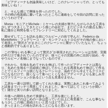
「ピアディーナも勿論美味しいけど、このクレーシャっての、とっても
美味しいね！」
と、そんな感じで興味を持ったのでした。
その時の包装紙に書いてあったところに連絡をして今回の訪問に至った
というわけです。
Monia：モニアとMichele：ミケーレの夫婦が努力しながら小さな工房を
少しずつ大きくしてきたという感じの会社で、まだビジネスの接点も無い
私に随分と時間を取ってフレンドリーに対応してくれました。
期せずしてここを訪れる前にウルビーノの街で学んだ、Federico da
Montefertro：フェデリーコ・ダ・モンテフェルトロ公がその地の食におい
て表現した“贅沢さ”がまさにこのクレーシャに繋がっていたなんて、ちょっ
と感動的ですらありました。
この“卵をいれる事によって贅沢さ”が表現されたクレーシャは当初、宮殿
の中だけで食されていたのですが、徐々にその宮殿の外に出回り始め、今
やウルビーノ名物にまでなっているのです。
それから、生地を丸めてそれを伸ばして作ったピアディーナとは異な
り、丸めた生地を一旦紐状に伸ばしてからこれを再度丸めて伸ばして作る
ことでミルフィーユ状になるクレーシャは、温めてから冷えてもクリスピ
ーになるだけで、固くなって食べにくくなるピアディーナよりも楽しみ方
にヴァリエーションがあるという点も見逃せません。
工房を一通り説明して廻ってくれた後は、実際にあれこれ食べてみよう
と試食までバッチリ用意してくれました。食べて話して（というか聞い
て）随分と実りの多い訪問となりました。
今後への期待も含めて挨拶をし、工房を後にしました。
マルケ州でのはじめの一歩は思っていた以上に有意義で、こんな事なら
もう少しこの場に居続けたいと思うほどでした。
きっとまたこの地を訪れることになると思います。