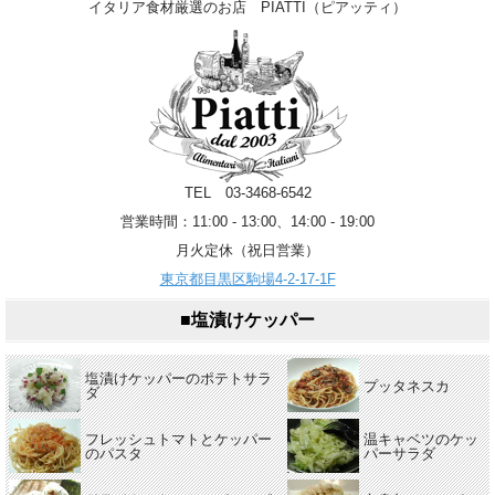
イタリア食材厳選のお店 PIATTI（ピアッティ）
TEL 03-3468-6542
営業時間：11:00 - 13:00、14:00 - 19:00
月火定休（祝日営業）
東京都目黒区駒場4-2-17-1F
■塩漬けケッパー
塩漬けケッパーのポテトサラ
プッタネスカ
ダ
フレッシュトマトとケッパー
温キャベツのケッ
のパスタ
パーサラダ