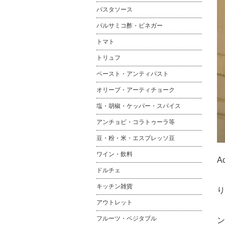
パスタソース
バルサミコ酢・ビネガー
トマト
トリュフ
ペースト・アンティパスト
オリーブ・アーティチョーク
塩・胡椒・ケッパー・スパイス
アンチョビ・コラトゥーラ等
豆・粉・米・エスプレッソ豆
ワイン・飲料
A
ドルチェ
E
キッチン雑貨
り
アウトレット
1
フルーツ・ベジタブル
ン