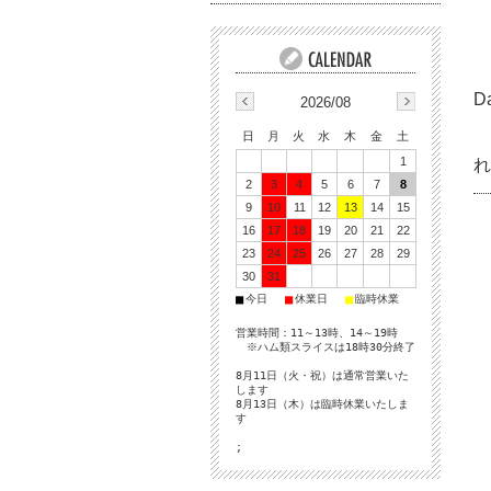
D
2026/08
日
月
火
水
木
金
土
1
れ
2
3
4
5
6
7
8
9
10
11
12
13
14
15
16
17
18
19
20
21
22
23
24
25
26
27
28
29
30
31
■
■
■
今日
休業日
臨時休業
営業時間：11～13時、14～19時
※ハム類スライスは18時30分終了
8月11日（火・祝）は通常営業いた
します
8月13日（木）は臨時休業いたしま
す
;