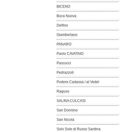
BICENO
Buca Nuova
Delfino
Giamberlano
PANARO
Paolo CAVATAIO
Pascucci
Pedrazzoli
Podere Cadassa / al Vedel
Raguso
SALINA CULCASI
San Donnino
San Nicola
Solo Sole di Russo Santina