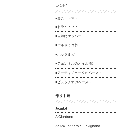
レシピ
■裏ごしトマト
■ドライトマト
■塩漬けケッパー
■バルサミコ酢
■ボッタルガ
■フェンネルのオイル漬け
■アーティチョークのペースト
■ピスタチオのペースト
作り手達
Jeantet
A.Giordano
Antica Tonnara di Favignana