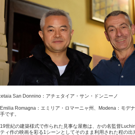
cetaia San Donnino：アチェタイア・サン・ドンニーノ
milia Romagna：エミリア・ロマーニャ州、Modena：
手です。
9世紀の建築様式で作られた見事な屋敷は、かの名監督Luchino
ティ作の映画を彩る1シーンとしてそのまま利用された程の出