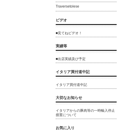
Traversetolese
ビデオ
■見てねビデオ！
実績等
■出店実績及び予定
イタリア買付道中記
イタリア買付道中記
大切なお知らせ
イタリアからの豚肉等の一時輸入停止
措置について
お気に入り