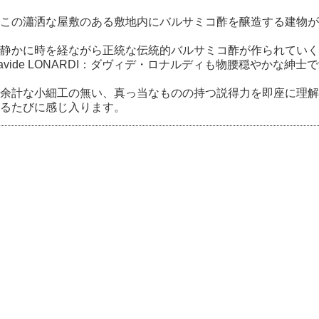
この瀟洒な屋敷のある敷地内にバルサミコ酢を醸造する建物が
静かに時を経ながら正統な伝統的バルサミコ酢が作られていく
avide LONARDI：ダヴィデ・ロナルディも物腰穏やかな紳士
余計な小細工の無い、真っ当なものの持つ説得力を即座に理解
るたびに感じ入ります。