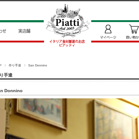
P
作り手達
San Donnino
り手達
an Donnino