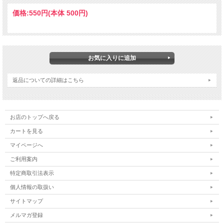
価格:
550円
(本体 500円)
ギフトラッピング
返品についての詳細はこちら
お誕生日やクリスマスのプレゼント、お中元・お歳暮等の贈り物の時に「宅配用
のダンボール箱ではちょっと体裁が...」
という場合、商品をギフトボックスに詰めてラッピング対応が可能です。
お店のトップへ戻る
ご希望の場合は、お届け先情報等をご入力頂いた後に「ギフトラッピング希望の
カートを見る
有無」の欄がございますので、
そちらで「有」をお選び下さい。
マイページへ
ご利用案内
なお、以下の点にご注意下さいませ。
・箱の大きさ・形は内容物によって最適なものをご用意いたします。
特定商取引法表示
・包装紙の色はお選びになれませんのでご了承下さい。
個人情報の取扱い
・お届け先が複数の場合は、1ヶ所ごとにラッピング料金が発生致します。
サイトマップ
メルマガ登録