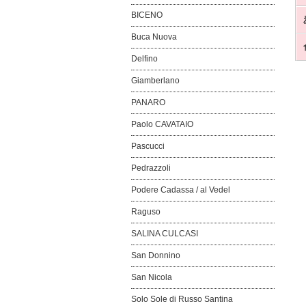
BICENO
Buca Nuova
Delfino
Giamberlano
PANARO
Paolo CAVATAIO
Pascucci
Pedrazzoli
Podere Cadassa / al Vedel
Raguso
SALINA CULCASI
San Donnino
San Nicola
Solo Sole di Russo Santina