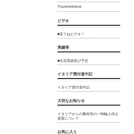
Traversetolese
ビデオ
■見てねビデオ！
実績等
■出店実績及び予定
イタリア買付道中記
イタリア買付道中記
大切なお知らせ
イタリアからの豚肉等の一時輸入停止
措置について
お気に入り