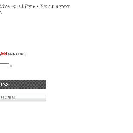
温度がかなり上昇すると予想されますので
す。
,944
(本体 ¥1,800)
個