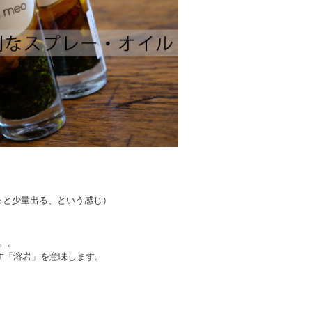
っと少量出る、という感じ）
。。
す「溶岩」を意味します。