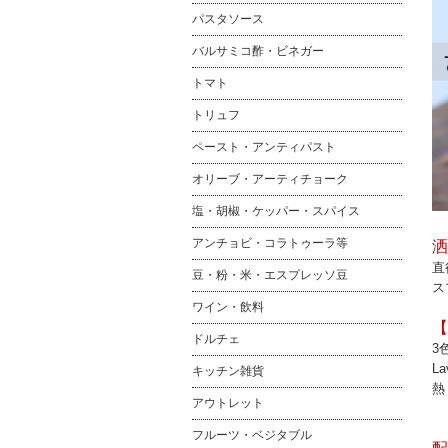
パスタソース
バルサミコ酢・ビネガー
トマト
トリュフ
ペースト・アンティパスト
オリーブ・アーティチョーク
塩・胡椒・ケッパー・スパイス
アンチョビ・コラトゥーラ等
洒
直
豆・粉・米・エスプレッソ豆
ス
ワイン・飲料
【
ドルチェ
3
L
キッチン雑貨
熱
アウトレット
フルーツ・ベジタブル