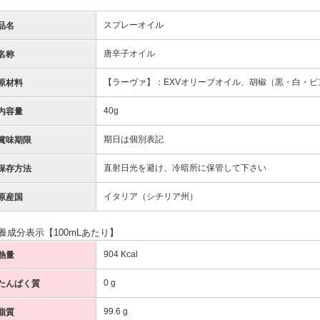
スプレーオイル
品名
唐辛子オイル
名称
【ラーヴァ】：EXVオリーブオイル、胡椒（黒・白・ピ
原材料
40g
内容量
期日は個別表記
賞味期限
直射日光を避け、冷暗所に保管して下さい
保存方法
イタリア（シチリア州）
原産国
養成分表示【100mLあたり】
904 Kcal
熱量
0 g
たんぱく質
99.6 g
脂質