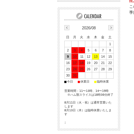
配
こ
季
2026/08
日
月
火
水
木
金
土
1
2
3
4
5
6
7
8
9
10
11
12
13
14
15
16
17
18
19
20
21
22
23
24
25
26
27
28
29
30
31
■
■
■
今日
休業日
臨時休業
営業時間：11〜13時、14〜19時
※ハム類スライスは18時30分終了
8月11日（火・祝）は通常営業いた
します
8月13日（木）は臨時休業いたしま
す
;