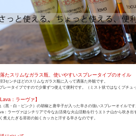
落たスリムなガラス瓶、使いやすいスプレータイプのオイル
径3センチほどのスリムなガラス瓶に入って洒落た外観です。
プレータイプですので少量ずつ使えて便利です。（ミスト状ではなくプチュ
Lava：ラーヴァ】
色（黒・白・ピンク）の胡椒と唐辛子が入った辛さの強いスプレーオイルです
ava：ラーヴァはシチリアで今なお活発な火山活動を行うエトナ山から吹き出
く煮えたぎる溶岩の如くカッカと汗する辛さなのです。