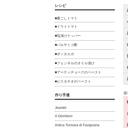
レシピ
■裏ごしトマト
■ドライトマト
■塩漬けケッパー
■バルサミコ酢
■ボッタルガ
■フェンネルのオイル漬け
■アーティチョークのペースト
■ピスタチオのペースト
栄
作り手達
Jeantet
A.Giordano
Antica Tonnara di Favignana