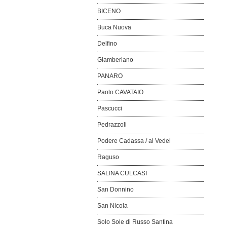
BICENO
Buca Nuova
Delfino
Giamberlano
PANARO
Paolo CAVATAIO
Pascucci
Pedrazzoli
Podere Cadassa / al Vedel
Raguso
SALINA CULCASI
San Donnino
San Nicola
Solo Sole di Russo Santina