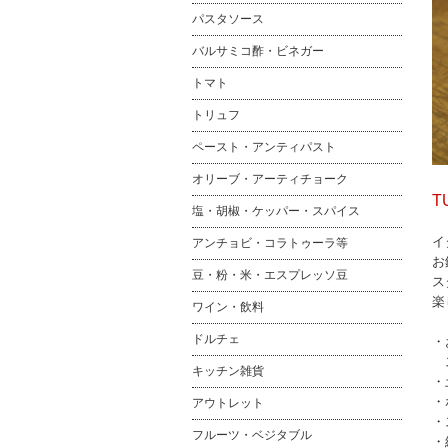
パスタソース
バルサミコ酢・ビネガー
トマト
トリュフ
ペースト・アンティパスト
オリーブ・アーティチョーク
T
塩・胡椒・ケッパー・スパイス
イ
アンチョビ・コラトゥーラ等
お
豆・粉・米・エスプレッソ豆
ス
楽
ワイン・飲料
ドルチェ
・
ス
キッチン雑貨
・
・
アウトレット
・
フルーツ・ベジタブル
・