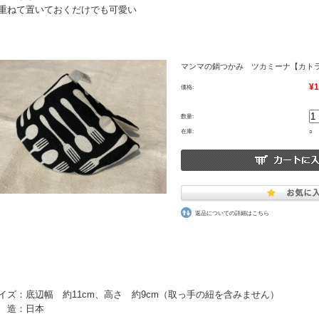
重ねて置いておくだけでも可愛い
マンマの鍋つかみ ツカミーナ【カトラ
¥1
価格:
数量:
在庫:
○
返品についての詳細はこちら
イズ：底辺幅 約11cm、高さ 約9cm（取っ手の紐を含みません）
 造：日本