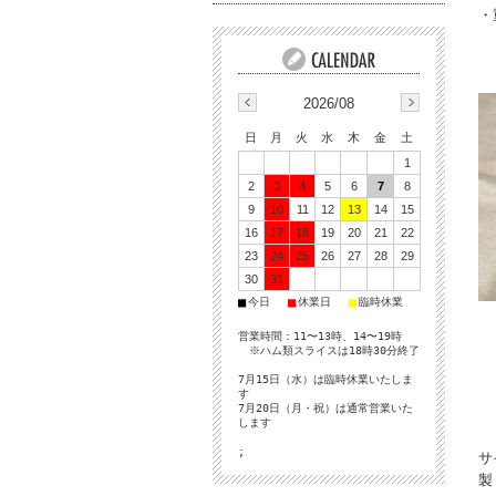
・
2026/08
日
月
火
水
木
金
土
1
2
3
4
5
6
7
8
9
10
11
12
13
14
15
16
17
18
19
20
21
22
23
24
25
26
27
28
29
30
31
■
■
■
今日
休業日
臨時休業
営業時間：11〜13時、14〜19時
※ハム類スライスは18時30分終了
7月15日（水）は臨時休業いたしま
す
7月20日（月・祝）は通常営業いた
します
;
サ
製