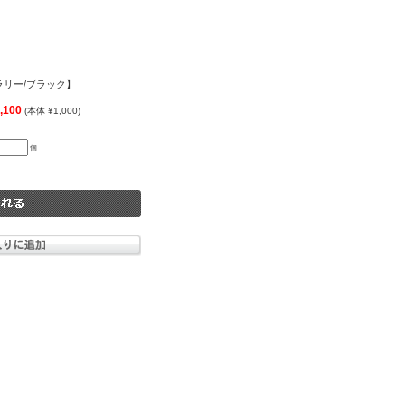
リー/ブラック】
,100
(本体 ¥1,000)
個