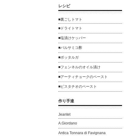
レシピ
■裏ごしトマト
■ドライトマト
■塩漬けケッパー
■バルサミコ酢
■ボッタルガ
■フェンネルのオイル漬け
■アーティチョークのペースト
■ピスタチオのペースト
作り手達
Jeantet
A.Giordano
Antica Tonnara di Favignana