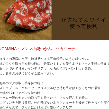
UCAMINA：マンマの鍋つかみ ツカミーナ
タリアの家庭の台所、時折見かける三角帽子のような鍋つかみ。
鍋のフタや取っ手を持つ時に、分厚いミトンを使うよりもさっと手軽に使え
タックできて可愛いインテリアにもなるのでプレゼントにも最適。
しい食卓のお供にどうぞご愛用下さい。
お鍋のフタや取っ手を持つ時に
トウブ、ル・クルーゼ、クリステルなど持ち手が熱くなるものに最適
土鍋やパエリアパンを持つ時に
ホーロー製のヤカンの取っ手を持ったり、フタを押さえる時に
スプマンテを開ける時、栓が飛ばないようツカミーナを被せて栓を抜くと安
紐付きなので、フックにかければ可愛いインテリア