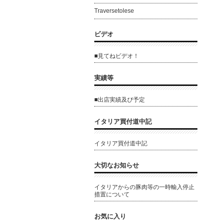
Traversetolese
ビデオ
■見てねビデオ！
実績等
■出店実績及び予定
イタリア買付道中記
イタリア買付道中記
大切なお知らせ
イタリアからの豚肉等の一時輸入停止
措置について
お気に入り