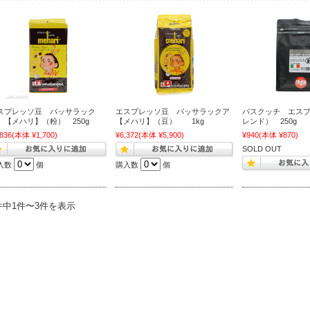
スプレッソ豆 パッサラック
エスプレッソ豆 パッサラックア
パスクッチ エス
 【メハリ】（粉） 250g
【メハリ】（豆） 1kg
レンド） 250g
,836
(本体 ¥1,700)
¥6,372
(本体 ¥5,900)
¥940
(本体 ¥870)
SOLD OUT
入数
個
購入数
個
件中1件〜3件を表示