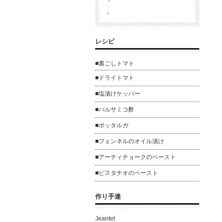
;
レシピ
■裏ごしトマト
■ドライトマト
■塩漬けケッパー
■バルサミコ酢
■ボッタルガ
■フェンネルのオイル漬け
■アーティチョークのペースト
■ピスタチオのペースト
作り手達
Jeantet