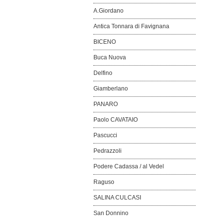
A.Giordano
Antica Tonnara di Favignana
BICENO
Buca Nuova
Delfino
Giamberlano
PANARO
Paolo CAVATAIO
Pascucci
Pedrazzoli
Podere Cadassa / al Vedel
Raguso
SALINA CULCASI
San Donnino