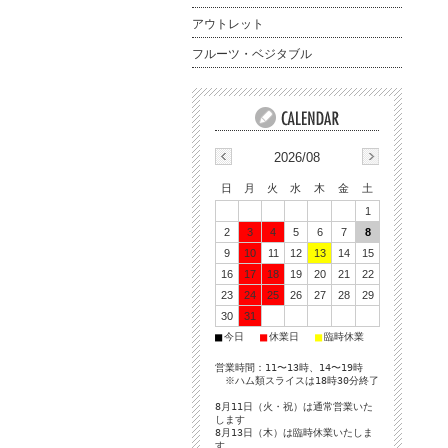
アウトレット
フルーツ・ベジタブル
2026/08
日
月
火
水
木
金
土
1
2
3
4
5
6
7
8
9
10
11
12
13
14
15
16
17
18
19
20
21
22
23
24
25
26
27
28
29
30
31
■
■
■
今日
休業日
臨時休業
営業時間：11〜13時、14〜19時
※ハム類スライスは18時30分終了
8月11日（火・祝）は通常営業いた
します
8月13日（木）は臨時休業いたしま
す