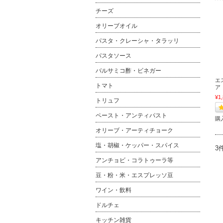
チーズ
オリーブオイル
パスタ・クレーシャ・タラッリ
パスタソース
バルサミコ酢・ビネガー
エ
トマト
ア
¥1
トリュフ
ペースト・アンティパスト
購
オリーブ・アーティチョーク
塩・胡椒・ケッパー・スパイス
3
アンチョビ・コラトゥーラ等
豆・粉・米・エスプレッソ豆
ワイン・飲料
ドルチェ
キッチン雑貨