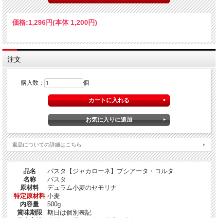
シチリア・トラパニ地方、伝統の手打ちパスタを再現
シチリアの西、Trapani：トラーパニで良く見られる電話線（今や伝わりにくい
価格:
1,296円
(本体 1,200円)
かもしれませんが）様の”ねじねじ”の
パスタで、アーモンドをふんだんに入れたペスト・トラパネーゼ、ピスタチオと
小海老やツナ、イワシとフェンネル
といったシチリアの伝統的なソースと良く合います。
上質なセモリナ粉を使い、確かな技術でもって乾燥させることで、昔ながらの手
注文
打ちを思い起こさせる仕上がりです。
なお、同社のブジアータは長さ違いで2種類ございます。
購入数：
個
本品は「corta：コルタ」と呼ばれるショートタイプ（6cm程度）です。
〈以下、輸入元資料より〉
シチリア島のトラパニ地方郷土パスタといえば手打ちのBusiate：ブジアーテ
だ。
Cous cous：クスクスもパスタと言えばパスタだが、何と言っても手打ちのブジ
アーテに勝るものはない。
返品についての詳細はこちら
Busa：ブーサという葦の一種を使ってくるくると螺旋状に形作るパスタは、ま
さにマンマ料理、ノンナ料理の真骨頂だ。
だが、このブジアーテ、忙しいこの時代は、家庭で作ることも少なくなったの
品名
パスタ【ジャカローネ】ブシアータ・コルタ
か、かなり乾麺を見かけるようになった。
名称
パスタ
試しにいくつか試してみたが、どういうわけか、しっかり茹でなきゃボソボソ、
原材料
デュラム小麦のセモリナ
しっかり茹でればバラバラという
特定原材料
小麦
出来損ないばかりだった。
内容量
500g
賞味期限
期日は個別表記
一方、このジャカローネ兄弟のブジアーテは圧倒的に食感が良い。