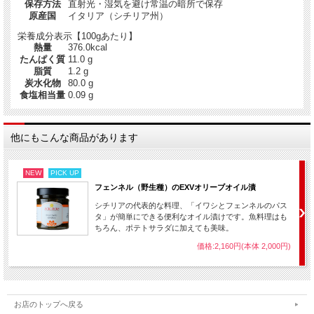
保存方法
直射光・湿気を避け常温の暗所で保存
初めて食べたのはマルサラのワイナリーでのランチだったが、一番難しい古代小
原産国
イタリア（シチリア州）
麦トゥンミニアで作ったブジアーテの
口あたりの良さに思わず唸ってしまったくらいだ。
栄養成分表示【100gあたり】
聞けば、ジャカローネ兄弟のお父さんは、シチリアでも有数の大きなパスタ会社
熱量
376.0kcal
で長年パスタの製造に携わってきた
たんぱく質
11.0 g
「乾燥」のマエストロだとか。
脂質
1.2 g
原材料のセモリナも大事だけれど、乾燥パスタの場合、乾燥の技術もそれと同じ
炭水化物
80.0 g
くらい重要なのである。
食塩相当量
0.09 g
そして、その原材料のセモリナにしても、カステルヴェトラーノのモリーニ・デ
ル・ポンテから仕入れていると聞き、
他にもこんな商品があります
その完成度の高さに大いに納得がいったのである。
NEW
PICK UP
フェンネル（野生種）のEXVオリーブオイル漬
シチリアの代表的な料理、「イワシとフェンネルのパス
タ」が簡単にできる便利なオイル漬けです。魚料理はも
ちろん、ポテトサラダに加えても美味。
価格:2,160円(本体 2,000円)
お店のトップへ戻る