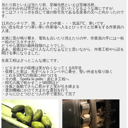
当たり前といえば当たり前、至極当然といえば至極当然。
それがわかれば苦労せんわい！っと言いたくなるような感じですが、
そこはフィリッポを信じて彼の取引先である生産者の元へと向かったので
す。
11月のシチリア、雨、エトナの中腹・・・気温7℃、寒いです。
白い息を吐きつつ寒い寒い作業場へ入るとひっそりと仕事をする作業員の
人達。
次第に雷が鳴り響き、電気も点いたり消えたりの中、作業員の手には一粒
一粒のピスタチオが。
どうやら選別の最終段階のようでした。
ああ、最後はやっぱり人なんだなぁなどと思いながら、作業工程やら話を
聞ける事になりました。
生産工程はざっとこんな感じです。
・ピスタチオの収穫は実が白くなってくる9月頃
・収穫した実は、先ずベルトコンベヤに乗せ、堅い外皮を取り除く
・これを100℃の熱湯に4分つける
・その後、Spella le pelle：皮むき工程へ
・80℃の風で乾かすこと5時間ほど
・冷風と振動でさらに乾かすと実が引き締まる
・選別機械にかけて大まかな選別を行う
・さらにひとつひとつ人の手で選別して完了