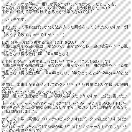
「ピスタチオが2年に一度しか実をつけないのはわかったとしても、
そんなに収穫量が少ないなら何で2年おきにしか収穫しないの？
半分ずつ植えて毎年収穫できる方が効率的なのでは？」
という事です。
それに対して事も無げにかなり込み入った回答をしてくれたのですが、例
えて言うと
（あくまで数字は適当ですが・・・）
1.2年分を一度に収穫する場合（これを100として）
周囲に生息する虫の数は一定なので、虫が食べる数＝虫の被害をうける数
（これを10とすると）から
商品となり得る数は100－10＝90となる
2.半分ずつ毎年収穫するようにしたとすると（これを50として）
周囲に生息する虫の数は一定なので、虫が食べる数＝虫の被害をうける数
（これを10とすると）から
商品となり得る数は50－10＝40となり、2年分とすると40×2年分＝80とな
る
結局は、出来上がる商品としてのクオリティと収穫量において最も効率的
なのが
2年おきだという事になるからだそうです。
実際、近くの生産者が一度この実験を試みたそうですが、上記に書いたよ
うに、
上手くいかなかったのでやっぱり2年にしたとか、そんな話がありました。
数字そのものは絶対的な意味はないですが、概念としては理解できるなぁ
と私は納得しました。
かくして非常に高価なブロンテのピスタチオはグングン値上がりするばか
りですが、
そうはいってもそれだけで商売が成り立つほどメジャーなものでもないと
いうのが実際だそうで、