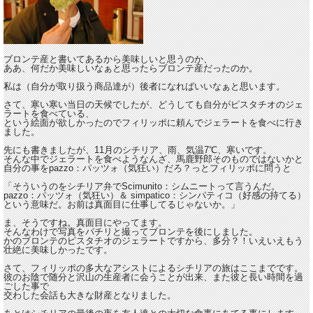
ブロンテ産と書いてあるから美味しいと思うのか、
ああ、何だか美味しいなぁと思ったらブロンテ産だったのか。
私は（自分が取り扱う商品達が）後者になればいいなぁと思います。
さて、寒い寒い当日の天候でしたが、どうしても自分がピスタチオのジェ
ラートを食べている、
という絵面が欲しかったのでフィリッポに頼んでジェラートを食べに行き
ました。
先にも書きましたが、11月のシチリア、雨、気温7℃、寒いです。
そんな中でジェラートを食べようなんざ、馬鹿野郎そのものではないかと
自分の事をpazzo：パッツォ（気狂い）だろ？っとフィリッポに問うと
「そういうのをシチリア弁でScimunito：シムニートって言うんだ。
pazzo：パッツォ（気狂い）＆ simpatico：シンパティコ（好感の持てる）
という意味だ。お前は真面目に仕事してるじゃないか。」
ま、そうですね。真面目にやってます。
そんなわけで写真をパチリと撮ってブロンテを後にしました。
かのブロンテのピスタチオのジェラートですから、多分？！いえいえもう
壮絶に美味しかったです。
さて、フィリッポの多大なアシストによるシチリアの旅はここまでです。
彼のお陰で随分と沢山の生産者に会うことが出来、また彼と長い時間を過
ごした事で
交わした会話も大きな財産となりました。