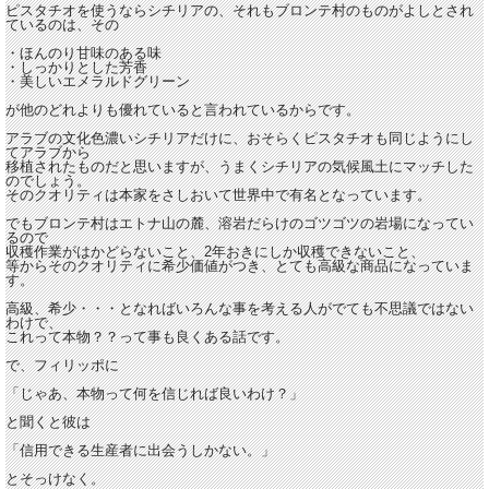
ピスタチオを使うならシチリアの、それもブロンテ村のものがよしとされ
ているのは、その
・ほんのり甘味のある味
・しっかりとした芳香
・美しいエメラルドグリーン
が他のどれよりも優れていると言われているからです。
アラブの文化色濃いシチリアだけに、おそらくピスタチオも同じようにし
てアラブから
移植されたものだと思いますが、うまくシチリアの気候風土にマッチした
のでしょう。
そのクオリティは本家をさしおいて世界中で有名となっています。
でもブロンテ村はエトナ山の麓、溶岩だらけのゴツゴツの岩場になってい
るので
収穫作業がはかどらないこと、2年おきにしか収穫できないこと、
等からそのクオリティに希少価値がつき、とても高級な商品になっていま
す。
高級、希少・・・となればいろんな事を考える人がでても不思議ではない
わけで、
これって本物？？って事も良くある話です。
で、フィリッポに
「じゃあ、本物って何を信じれば良いわけ？」
と聞くと彼は
「信用できる生産者に出会うしかない。」
とそっけなく。