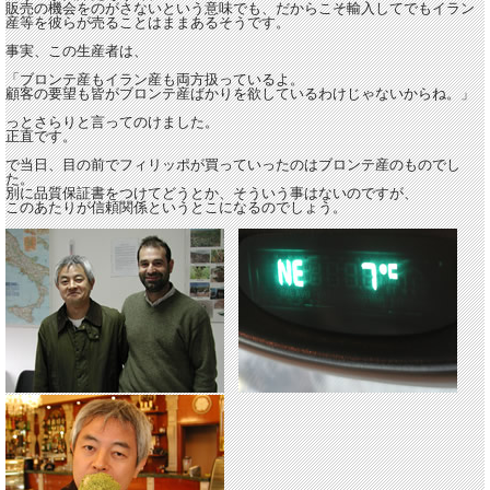
販売の機会をのがさないという意味でも、だからこそ輸入してでもイラン
産等を彼らが売ることはままあるそうです。
事実、この生産者は、
「ブロンテ産もイラン産も両方扱っているよ。
顧客の要望も皆がブロンテ産ばかりを欲しているわけじゃないからね。」
っとさらりと言ってのけました。
正直です。
で当日、目の前でフィリッポが買っていったのはブロンテ産のものでし
た。
別に品質保証書をつけてどうとか、そういう事はないのですが、
このあたりが信頼関係というとこになるのでしょう。