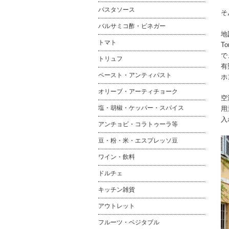
パスタソース
そ
バルサミコ酢・ビネガー
地
トマト
T
で
トリュフ
有
ペースト・アンティパスト
ホ
オリーブ・アーティチョーク
空
塩・胡椒・ケッパー・スパイス
用
入
アンチョビ・コラトゥーラ等
豆・粉・米・エスプレッソ豆
ワイン・飲料
ドルチェ
キッチン雑貨
アウトレット
フルーツ・ベジタブル