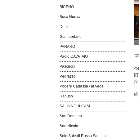
BICENO
Buca Nuova
Delfino
Giamberlano
PANARO
荷
Paolo CAVATAIO
Pascucci
今
旧
Pedrazzoli
少
Podere Cadassa / al Vedel
続
Raguso
SALINA CULCASI
San Donnino
San Nicola
Solo Sole di Russo Santina