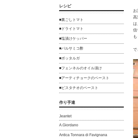
レシピ
お
高
■裏ごしトマト
は
■ドライトマト
信
も
■塩漬けケッパー
■バルサミコ酢
で
■ボッタルガ
■フェンネルのオイル漬け
■アーティチョークのペースト
■ピスタチオのペースト
作り手達
Jeantet
A.Giordano
Antica Tonnara di Favignana