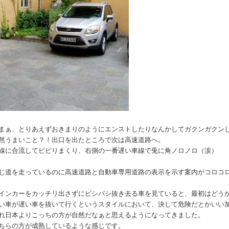
まぁ、とりあえずおきまりのようにエンストしたりなんかしてガクンガクン
然うまいこと？！出口を出たところで次は高速道路へ。
線に合流してビビりまくり、右側の一番遅い車線で兎に角ノロノロ（涙）
じ道を走っているのに高速道路と自動車専用道路の表示を示す案内がコロコ
インカーをカッチリ出さずにビシバシ抜き去る車を見ていると、最初はどう
い車が遅い車を抜いて行くというスタイルにおいて、決して危険だとかいい
れ日本よりこっちの方が自然だなぁと思えるようになってきました。
ちらの方が成熟しているような感じです。