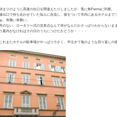
決まりのように高速の出口を間違えたりしましたが、兎に角Parmaに到着。
速出口で待ち合わせていた知人に合流し、後をついて市内にあるホテルまで
ぁ、有難い有難い。
号のない、ロータリー式の交差点なんて何がなんだかさっぱりわからないま
う案内がなければその日のうちにつけたかどうか・・・・
これまたホテルの駐車場がやっぱり小さく、半泣きで鬼のような切り返しの