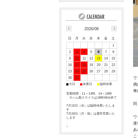
2026/08
日
月
火
水
木
金
土
1
2
3
4
5
6
7
8
9
10
11
12
13
14
15
16
17
18
19
20
21
22
23
24
25
26
27
28
29
で
30
31
■
■
■
偶
今日
休業日
臨時休業
車
営業時間：11～13時、14～19時
※ハム類スライスは18時30分終了
同
7月15日（水）は臨時休業いたしま
す
7月20日（月・祝）は通常営業いた
ウ
します
速
;
あ
こ