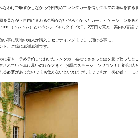
んなわけで恥ずかしながら今回初めてレンタカーを借りクルマの運転をする
図を見ながら自由にまわる余裕がないだろうからとカーナビゲーションをあ
omtom（トムトム）というシンプルなタイプが1、2万円で買え、案内の言
、
難い事に現地の知人が購入しセッティングまでして頂ける事に。
ント、ご縁に感謝感謝です。
港に着き、予め予約しておいたレンタカー会社でささっと鍵を受け取ったと
意されていた車は思いのほか大きく（4駆のステーションワゴン！）都合3人
れる必要があったのでまぁ仕方ないといえばそれまでですが、初心者？！に