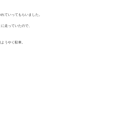
つれていってもらいました。
まに走っていたので、
後ようやく駐車。