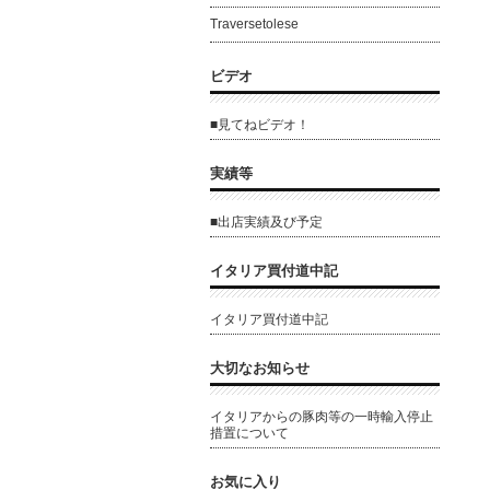
Traversetolese
ビデオ
■見てねビデオ！
実績等
■出店実績及び予定
イタリア買付道中記
イタリア買付道中記
大切なお知らせ
イタリアからの豚肉等の一時輸入停止
措置について
お気に入り