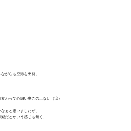
しながらも空港を出発。
ロ変わって心細い事この上ない（涙）
かなぁと思いましたが、
加減だとかいう感じも無く、