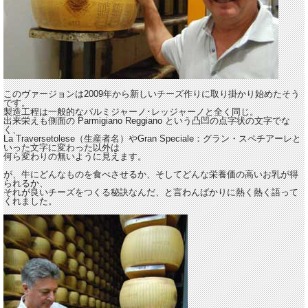
このヴァージョンは2009年から新しいチーズ作りに取り掛かり始めたそう
です。
製造工程は一般的なパルミジャーノ･レッジャーノと全く同じ。
出来栄えも側面の Parmigiano Reggiano という凸凹の点字状の文字でな
く、
La Traversetolese（生産者名）やGran Speciale：グラン・スペチアーレと
いった文字に変わった以外は
何ら変わりの無いように見えます。
が、牛にどんなものを食べさせるか、そしてどんな栄養価の高いお乳が得
られるか、
それが良いチーズをつくる秘訣なんだ、と言わんばかりに熱く熱く語って
くれました。