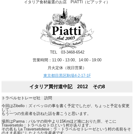
イタリア食材厳選のお店 PIATTI（ピアッティ）
TEL 03-3468-6542
営業時間：11:00 - 13:00、14:00 - 19:00
月火定休（祝日営業）
東京都目黒区駒場4-2-17-1F
イタリア買付道中記 2012 その8
トラベルセトレーゼ社 訪問
今回はZibello：ズィベッロの事を書く予定でしたが、ちょっと予定を変更
して、
もう一つの生産者を訪ねた話を書こうと思います。
場所はParma：パルマの街中より15Kmほど南におりた所、そこに
Traversetolo：トラベルセトロという村があります。
その名も La Traversetolese：ラ・トラベルセトレーゼという村の名前をそ
のまま名前にしたような生産者です。