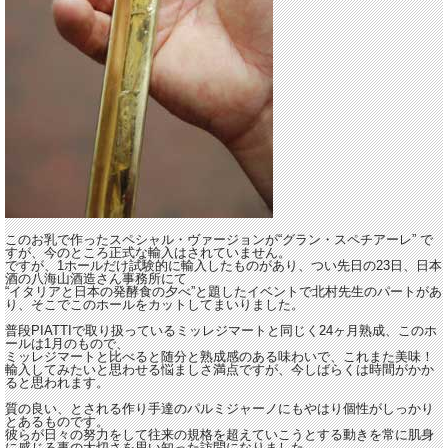
このお乳で作ったスペシャル・ヴァージョンが“グラン・スペチアーレ” で
すが、今のところ正式な輸入はされていません。
ですが、1ホールだけ試験的に輸入したものがあり、つい先日の23日、日本
酒の八海山酒造さん事務所にて
“イタリアと日本の発酵食の夕べ”と題したイベントで北村先生のパートがあ
り、そこでこのホールをカットしてまいりました。
普段PIATTIで取り扱っているミッレジマートと同じく24ヶ月熟成、このホ
ールは1月のもので、
ミッレジマートと比べると随分と熟成感のある味わいで、これまた美味！
輸入してみたいと思わせる悩ましさ満点ですが、今しばらくは時間がかか
ると思われます。
質の良い、とされる作り手達のパルミジャーノにもやはり個性がしっかり
とあるものです。
彼らが日々の努力をして往来の規格を超えていこうとする動きを常に肌身
に感じる事の大切さを思い知った訪問になりました。