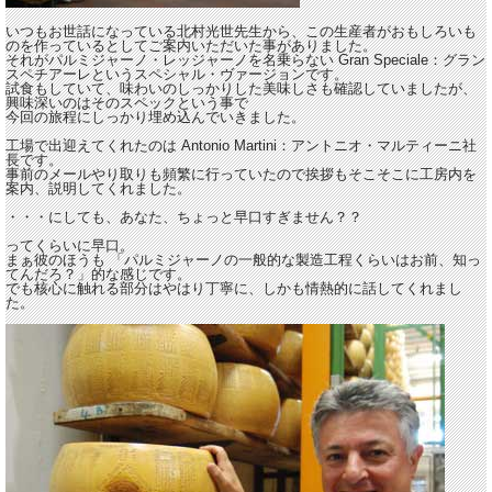
いつもお世話になっている北村光世先生から、この生産者がおもしろいも
のを作っているとしてご案内いただいた事がありました。
それがパルミジャーノ・レッジャーノを名乗らない Gran Speciale：グラン
スペチアーレというスペシャル・ヴァージョンです。
試食もしていて、味わいのしっかりした美味しさも確認していましたが、
興味深いのはそのスペックという事で
今回の旅程にしっかり埋め込んでいきました。
工場で出迎えてくれたのは Antonio Martini：アントニオ・マルティーニ社
長です。
事前のメールやり取りも頻繁に行っていたので挨拶もそこそこに工房内を
案内、説明してくれました。
・・・にしても、あなた、ちょっと早口すぎません？？
ってくらいに早口。
まぁ彼のほうも 「パルミジャーノの一般的な製造工程くらいはお前、知っ
てんだろ？」的な感じです。
でも核心に触れる部分はやはり丁寧に、しかも情熱的に話してくれまし
た。