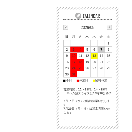
2026/08
日
月
火
水
木
金
土
1
2
3
4
5
6
7
8
9
10
11
12
13
14
15
16
17
18
19
20
21
22
23
24
25
26
27
28
29
30
31
■
■
■
今日
休業日
臨時休業
営業時間：11〜13時、14〜19時
※ハム類スライスは18時30分終了
7月15日（水）は臨時休業いたしま
す
7月20日（月・祝）は通常営業いた
します
;