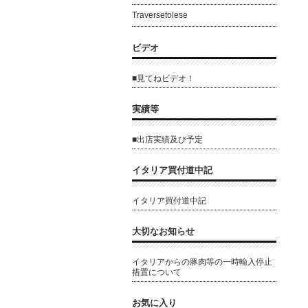
Traversetolese
ビデオ
■見てねビデオ！
実績等
■出店実績及び予定
イタリア買付道中記
イタリア買付道中記
大切なお知らせ
イタリアからの豚肉等の一時輸入停止
措置について
お気に入り