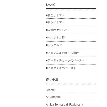
レシピ
■裏ごしトマト
■ドライトマト
■塩漬けケッパー
■バルサミコ酢
■ボッタルガ
■フェンネルのオイル漬け
■アーティチョークのペースト
■ピスタチオのペースト
作り手達
Jeantet
A.Giordano
Antica Tonnara di Favignana