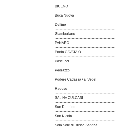
BICENO
Buca Nuova
Delfino
Giamberlano
PANARO
Paolo CAVATAIO
Pascucci
Pedrazzoli
Podere Cadassa / al Vedel
Raguso
SALINA CULCASI
San Donnino
San Nicola
Solo Sole di Russo Santina