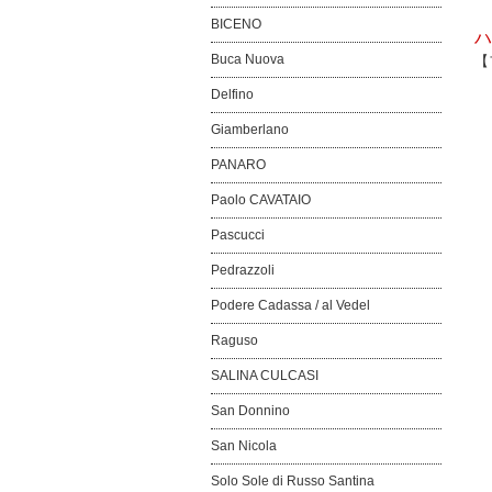
BICENO
ハ
Buca Nuova
【
※
Delfino
サ
薄
Giamberlano
PANARO
Paolo CAVATAIO
Pascucci
Pedrazzoli
Podere Cadassa / al Vedel
Raguso
SALINA CULCASI
San Donnino
San Nicola
Solo Sole di Russo Santina